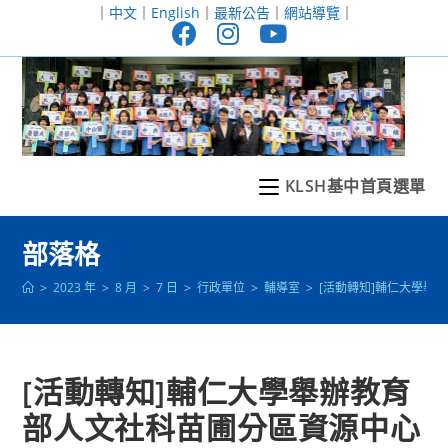
跳
｜
中文
｜
English
｜
最新公告
｜
網站導覽
｜
轉
至
主
要
內
容
KLSH基中首頁選單
部落格
>
2023 年
>
8 月
>
7 日
>
行政單位
>
輔導室
>
[活動轉知]輔仁大學舉辦教
[活動轉知]輔仁大學舉辦教育
部人文社科苗圃分區資源中心