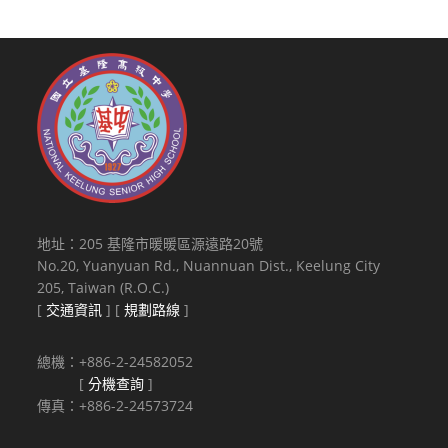
地址：205 基隆市暖暖區源遠路20號
No.20, Yuanyuan Rd., Nuannuan Dist., Keelung City
205, Taiwan (R.O.C.)
[
交通資訊
] [
規劃路線
]
總機：+886-2-24582052
[
分機查詢
]
傳真：+886-2-24573724