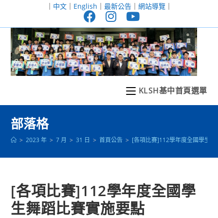
跳
｜
中文
｜
English
｜
最新公告
｜
網站導覽
｜
轉
至
主
要
內
容
KLSH基中首頁選單
部落格
>
2023 年
>
7 月
>
31 日
>
首頁公告
>
[各項比賽]112學年度全國學生
[各項比賽]112學年度全國學
生舞蹈比賽實施要點