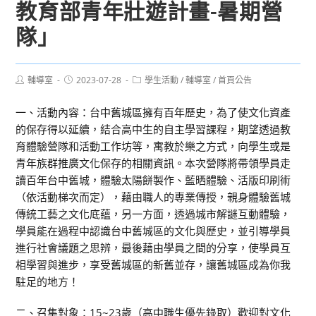
教育部青年壯遊計畫-暑期營
隊」
Post
Post
Post
輔導室
2023-07-28
學生活動
/
輔導室
/
首頁公告
author:
published:
category:
一、活動內容：台中舊城區擁有百年歷史，為了使文化資產
的保存得以延續，結合高中生的自主學習課程，期望透過教
育體驗營隊和活動工作坊等，寓教於樂之方式，向學生或是
青年族群推廣文化保存的相關資訊。本次營隊將帶領學員走
讀百年台中舊城，體驗太陽餅製作、藍晒體驗、活版印刷術
（依活動梯次而定），藉由職人的專業傳授，親身體驗舊城
傳統工藝之文化底蘊，另一方面，透過城市解謎互動體驗，
學員能在過程中認識台中舊城區的文化與歷史，並引導學員
進行社會議題之思辨，最後藉由學員之間的分享，使學員互
相學習與進步，享受舊城區的新舊並存，讓舊城區成為你我
駐足的地方！
二、召集對象：15~23歲（高中職生優先錄取）歡迎對文化