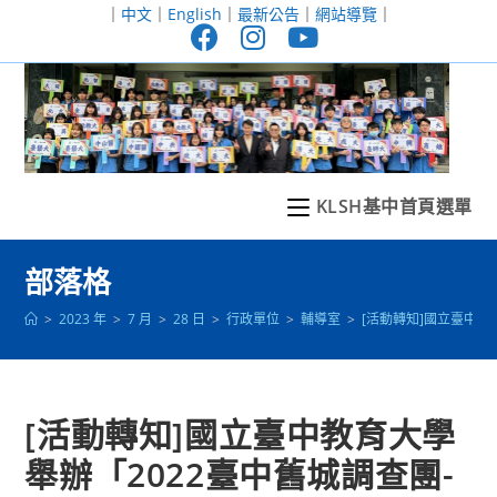
跳
｜
中文
｜
English
｜
最新公告
｜
網站導覽
｜
轉
至
主
要
內
容
KLSH基中首頁選單
部落格
>
2023 年
>
7 月
>
28 日
>
行政單位
>
輔導室
>
[活動轉知]國立臺中教
[活動轉知]國立臺中教育大學
舉辦「2022臺中舊城調查團-