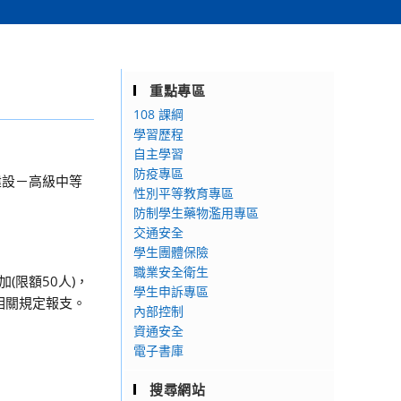
重點專區
108 課綱
學習歷程
自主學習
防疫專區
建設－高級中等
性別平等教育專區
防制學生藥物濫用專區
交通安全
學生團體保險
職業安全衛生
(限額50人)，
學生申訴專區
按相關規定報支。
內部控制
資通安全
電子書庫
搜尋網站