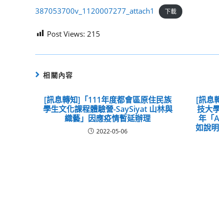
387053700v_1120007277_attach1
下載
Post Views:
215
相關內容
[訊息轉知]「111年度都會區原住民族
[訊息
學生文化課程體驗營-SaySiyat 山林與
技大學
織藝」因應疫情暫延辦理
年「
如說
2022-05-06