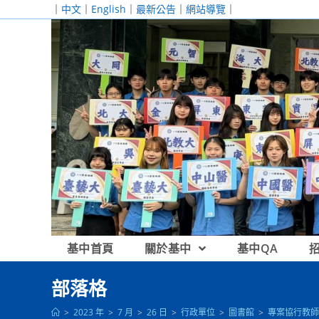
跳
｜
中文
｜
English
｜
最新公告
｜
網站導覽
｜
轉
至
主
要
內
容
基中首頁
關於基中
基中QA
部落格
>
2023 年
>
7 月
>
26 日
>
行政單位
>
圖書館
>
專案協行教師