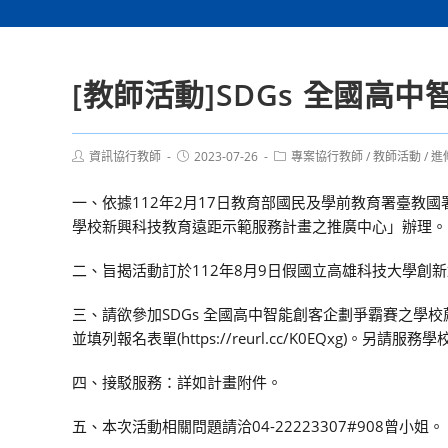
[教師活動]SDGs 全國高
Post
Post
Post
資訊協行教師
2023-07-26
專案協行教師
/
教師活動
/
進
author:
published:
category:
一、依據112年2月17日教育部國民及學前教育署臺教國署
學校新興科技教育遠距示範服務計畫之推廣中心」辦理。
二、旨揭活動訂於112年8月9日假國立高雄科技大學創
三、請欲參加SDGs 全國高中智能創客企劃爭霸賽之學校薦
並填列報名表單(https://reurl.cc/K0EQx
四、接駁服務：詳如計畫附件。
五、本次活動相關問題請洽04-22223307#908曾小姐。