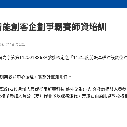
中智能創客企劃爭霸賽師資培訓
修研習
/
首頁公告
高字第第1120013868A號號核定之「112年度前瞻基礎建設數位
新創業教育中心辦理，實施計畫如附件。
派1-2位承辦人員或從事新興科技(優先錄取)、創客教育相關人員參加
g)。另請服務學校核予參加人員公（差）假並予以課務派代，差旅費由原服務學校