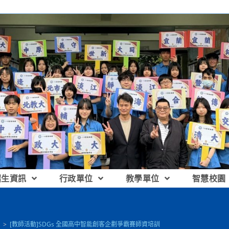
招生資訊
行政單位
教學單位
智慧校園
>
[教師活動]SDGs 全國高中智能創客企劃爭霸賽師資培訓