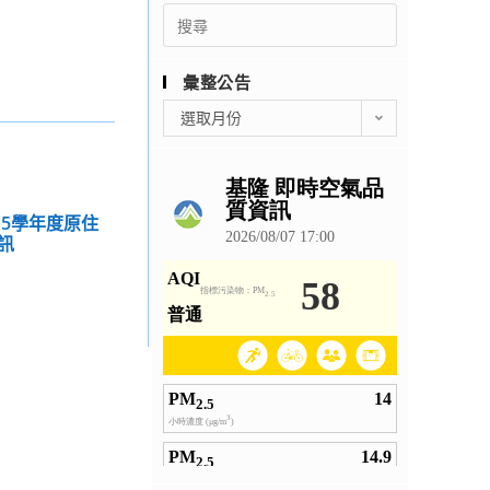
Search
for:
彙整公告
彙
選取月份
整
公
告
15學年度原住
訊