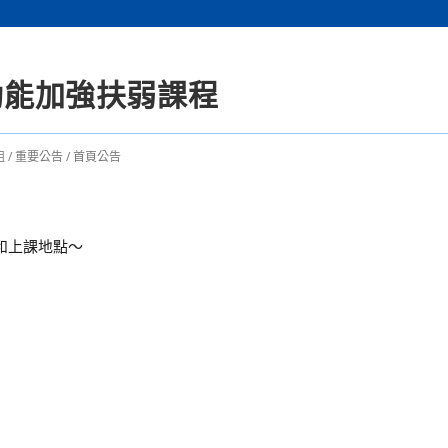
期動能加強扶弱課程
組
/
重要公告
/
首頁公告
和上課地點～