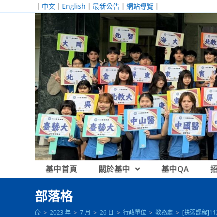
跳
｜
中文
｜
English
｜
最新公告
｜
網站導覽
｜
轉
至
主
要
內
容
基中首頁
關於基中
基中QA
部落格
>
2023 年
>
7 月
>
26 日
>
行政單位
>
教務處
>
[扶弱課程]