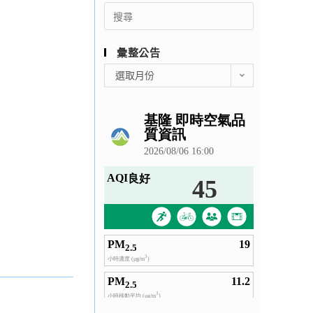
Search
for:
彙整公告
彙
選取月份
整
公
告