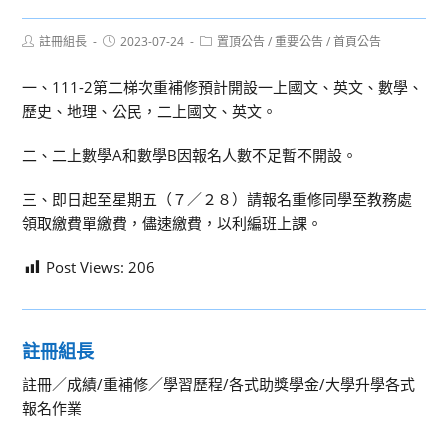
Post
Post
Post
註冊組長
2023-07-24
置頂公告
/
重要公告
/
首頁公告
author:
published:
category:
一、111-2第二梯次重補修預計開設一上國文、英文、數學、
歷史、地理、公民，二上國文、英文。
二、二上數學A和數學B因報名人數不足暫不開設。
三、即日起至星期五（７／２８）請報名重修同學至教務處
領取繳費單繳費，儘速繳費，以利編班上課。
Post Views:
206
註冊組長
註冊／成績/重補修／學習歷程/各式助獎學金/大學升學各式
報名作業