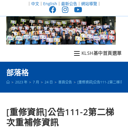
跳
｜
中文
｜
English
｜
最新公告
｜
網站導覽
｜
轉
至
主
要
內
容
KLSH基中首頁選單
部落格
>
2023 年
>
7 月
>
24 日
>
首頁公告
>
[重修資訊]公告111-2第二梯次
[重修資訊]公告111-2第二梯
次重補修資訊