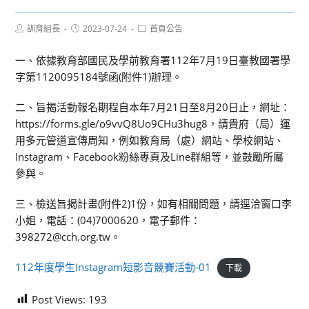
Post
Post
Post
訓育組長
2023-07-24
首頁公告
author:
published:
category:
一、依據教育部國民及學前教育署112年7月19日臺教國署學
字第1120095184號函(附件1)辦理。
二、旨揭活動報名期程自本年7月21日至8月20日止，網址：
https://forms.gle/o9vvQ8Uo9CHu3hug8，請貴府（局）運
用多元管道宣傳周知，例如教育局（處）網站、學校網站、
Instagram、Facebook粉絲專頁及Line群組等，並鼓勵所屬
參與。
三、檢送旨揭計畫(附件2)1份，如有相關問題，請逕洽窗口李
小姐，電話：(04)7000620，電子郵件：
398272@cch.org.tw。
112年度學生Instagram短影音競賽活動-01
下載
Post Views:
193