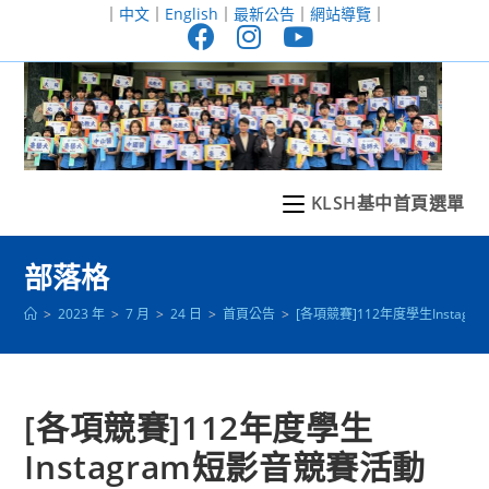
跳
｜
中文
｜
English
｜
最新公告
｜
網站導覽
｜
轉
至
主
要
內
容
KLSH基中首頁選單
部落格
>
2023 年
>
7 月
>
24 日
>
首頁公告
>
[各項競賽]112年度學生Instag
[各項競賽]112年度學生
Instagram短影音競賽活動