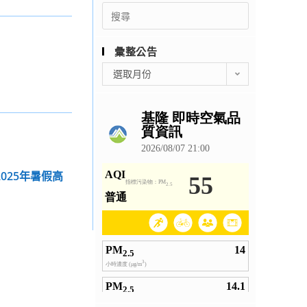
Search
for:
彙整公告
彙
選取月份
整
公
告
025年暑假高