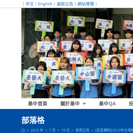
跳
｜
中文
｜
English
｜
最新公告
｜
網站導覽
｜
轉
至
主
要
內
容
基中首頁
關於基中
基中QA
部落格
>
2023 年
>
7 月
>
19 日
>
首頁公告
>
[訊息轉知]2023年台