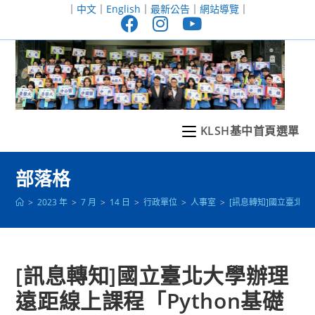
跳
｜
中文
｜
English
｜
最新公告
｜
網站導覽
｜
轉
至
主
要
內
容
KLSH基中首頁選單
部落格
>
2023 年
>
7 月
>
14 日
>
行政單位
>
人事室
>
[訊息轉知]國立臺北大
[訊息轉知]國立臺北大學辦理
遠距線上課程「Python基礎