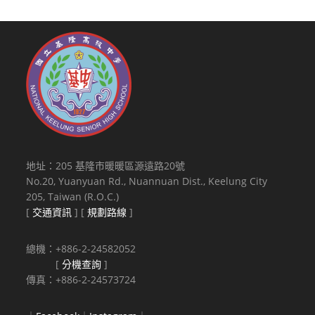
地址：205 基隆市暖暖區源遠路20號
No.20, Yuanyuan Rd., Nuannuan Dist., Keelung City
205, Taiwan (R.O.C.)
[
交通資訊
] [
規劃路線
]
總機：+886-2-24582052
[
分機查詢
]
傳真：+886-2-24573724