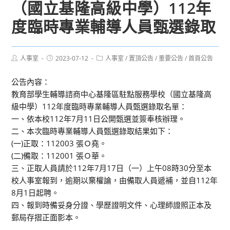
（國立基隆高級中學）112年
度臨時專業輔導人員甄選錄取
Post
Post
Post
人事室
2023-07-12
人事室
/
置頂公告
/
重要公告
/
首頁公告
author:
published:
category:
公告內容：
教育部學生輔導諮商中心基隆區駐點服務學校（國立基隆高
級中學）112年度臨時專業輔導人員甄選錄取名單：
一、依本校112年7月11日公開甄選並簽奉核辦理。
二、本次臨時專業輔導人員甄選錄取結果如下：
(一)正取：112003 張Ｏ堯。
(二)備取：112001 張Ｏ華。
三、正取人員請於112年7月17日（一）上午08時30分至本
校人事室報到，逾期以棄權論，由備取人員遞補，並自112年
8月1日起聘。
四、報到時備妥身分證、學歷證明文件、心理師證照正本及
郵局存摺正面影本。