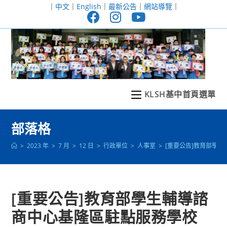
跳
｜
中文
｜
English
｜
最新公告
｜
網站導覽
｜
轉
至
主
要
內
容
KLSH基中首頁選單
部落格
>
2023 年
>
7 月
>
12 日
>
行政單位
>
人事室
>
[重要公告]教育部學
[重要公告]教育部學生輔導諮
商中心基隆區駐點服務學校