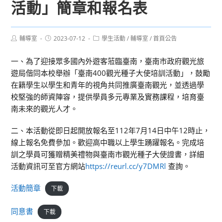
活動」簡章和報名表
Post
Post
Post
輔導室
2023-07-12
學生活動
/
輔導室
/
首頁公告
author:
published:
category:
一、為了迎接眾多國內外遊客蒞臨臺南，臺南市政府觀光旅
遊局偕同本校舉辦「臺南400觀光種子大使培訓活動」，鼓勵
在籍學生以學生和青年的視角共同推廣臺南觀光，並透過學
校堅強的師資陣容，提供學員多元專業及實務課程，培育臺
南未來的觀光人才。
二、本活動從即日起開放報名至112年7月14日中午12時止，
線上報名免費參加。歡迎高中職以上學生踴躍報名。完成培
訓之學員可獲贈精美禮物與臺南市觀光種子大使證書，詳細
活動資訊可至官方網站
https://reurl.cc/y7DMRl
查詢。
活動簡章
下載
同意書
下載