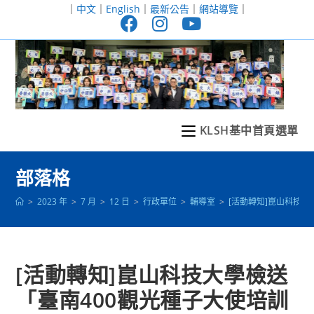
跳
｜
中文
｜
English
｜
最新公告
｜
網站導覽
｜
轉
至
主
要
內
容
KLSH基中首頁選單
部落格
>
2023 年
>
7 月
>
12 日
>
行政單位
>
輔導室
>
[活動轉知]崑山科技
[活動轉知]崑山科技大學檢送
「臺南400觀光種子大使培訓