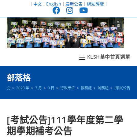
跳
｜
中文
｜
English
｜
最新公告
｜
網站導覽
｜
轉
至
主
要
內
容
KLSH基中首頁選單
部落格
>
2023 年
>
7 月
>
9 日
>
行政單位
>
教務處
>
試務組
>
[考試公告]
[考試公告]111學年度第二學
期學期補考公告