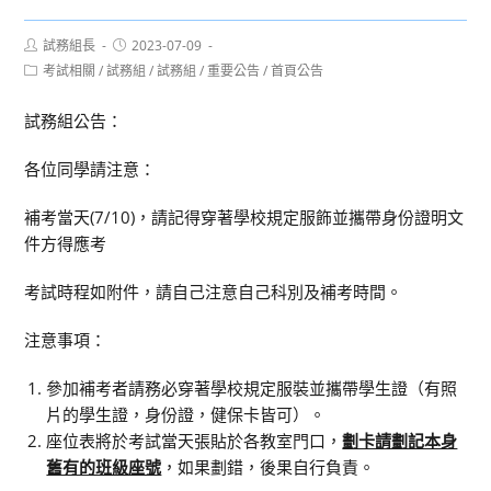
Post
Post
試務組長
2023-07-09
author:
published:
Post
考試相關
/
試務組
/
試務組
/
重要公告
/
首頁公告
category:
試務組公告：
各位同學請注意：
補考當天(7/10)，請記得穿著學校規定服飾並攜帶身份證明文
件方得應考
考試時程如附件，請自己注意自己科別及補考時間。
注意事項：
參加補考者請務必穿著學校規定服裝並攜帶學生證（有照
片的學生證，身份證，健保卡皆可）。
座位表將於考試當天張貼於各教室門口，
劃卡請劃記本身
舊有的班級座號
，如果劃錯，後果自行負責。