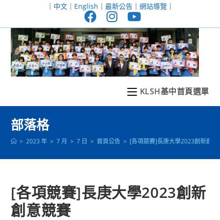
跳
｜
中文
｜
English
｜
最新公告
｜
網站導覽
｜
轉
至
主
要
內
容
KLSH基中首頁選單
部落格
>
2023 年
>
7 月
>
7 日
>
首頁公告
>
[各項競賽]長庚大學2023創新創
[各項競賽]長庚大學2023創新
創意競賽