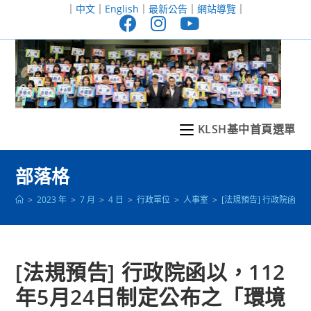
跳
｜
中文
｜
English
｜
最新公告
｜
網站導覽
｜
轉
至
主
要
內
容
KLSH基中首頁選單
部落格
>
2023 年
>
7 月
>
4 日
>
行政單位
>
人事室
>
[法規預告] 行政院函
[法規預告] 行政院函以，112
年5月24日制定公布之「環境