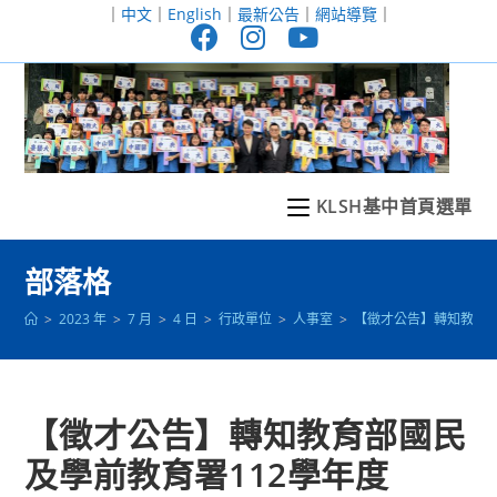
跳
｜
中文
｜
English
｜
最新公告
｜
網站導覽
｜
轉
至
主
要
內
容
KLSH基中首頁選單
部落格
>
2023 年
>
7 月
>
4 日
>
行政單位
>
人事室
>
【徵才公告】轉知教育部
【徵才公告】轉知教育部國民
及學前教育署112學年度