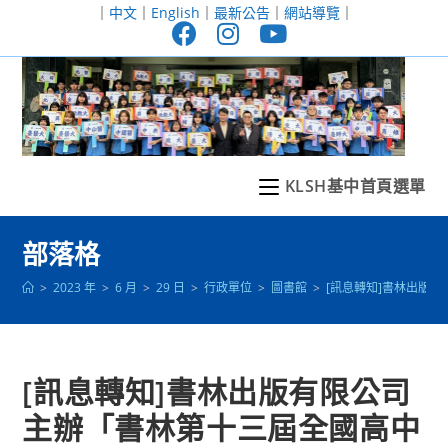
跳
｜
中文
｜
English
｜
最新公告
｜
網站導覽
｜
轉
至
主
要
內
容
KLSH基中首頁選單
部落格
>
2023 年
>
6 月
>
29 日
>
行政單位
>
圖書館
>
[訊息轉知]書林出版
[訊息轉知]書林出版有限公司
主辦「書林第十三屆全國高中