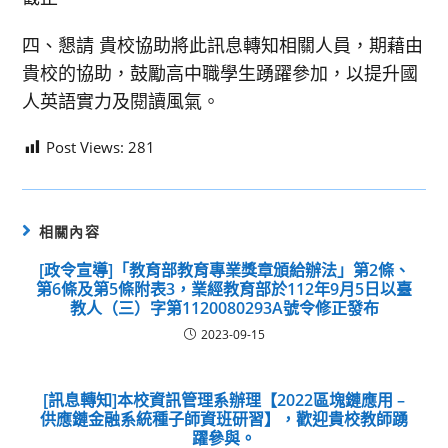
四、懇請 貴校協助將此訊息轉知相關人員，期藉由
貴校的協助，鼓勵高中職學生踴躍參加，以提升國
人英語實力及閱讀風氣。
Post Views:
281
相關內容
[政令宣導]「教育部教育專業獎章頒給辦法」第2條、
第6條及第5條附表3，業經教育部於112年9月5日以臺
教人（三）字第1120080293A號令修正發布
2023-09-15
[訊息轉知]本校資訊管理系辦理【2022區塊鏈應用 –
供應鏈金融系統種子師資班研習】，歡迎貴校教師踴
躍參與。