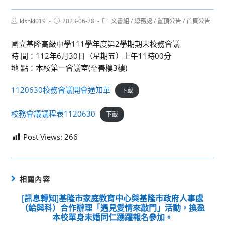
Post
Post
Post
klshkl019
2023-06-28
文書組
/
總務處
/
置頂公告
/
首頁公告
author:
published:
category:
國立基隆高級中學111學年度第2學期期末校務會議
時 間：112年6月30日（星期五）上午11時00分
地 點：本校第一會議室(至善樓3樓)
1120630校務會議開會通知單
下載
校務會議議程表1120630
下載
Post Views:
266
相關內容
[訊息轉知]基隆市家庭教育中心與基隆市政府人事處
（給與科）合作辦理「遇見愛情來敲門」活動，換盈
本校單身未婚同仁踴躍報名參加。