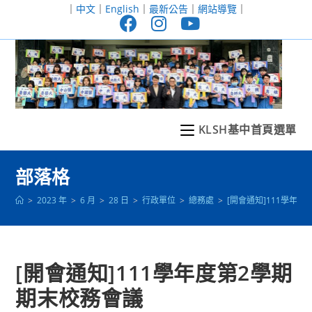
跳
｜
中文
｜
English
｜
最新公告
｜
網站導覽
｜
轉
至
主
要
內
容
KLSH基中首頁選單
部落格
>
2023 年
>
6 月
>
28 日
>
行政單位
>
總務處
>
[開會通知]111學年
[開會通知]111學年度第2學期
期末校務會議