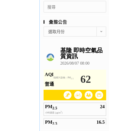
Search
for:
彙整公告
彙
選取月份
整
公
告