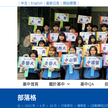
跳
｜
中文
｜
English
｜
最新公告
｜
網站導覽
｜
轉
至
主
要
內
容
基中首頁
關於基中
基中QA
部落格
>
2023 年
>
6 月
>
28 日
>
行政單位
>
輔導室
>
[活動轉知]