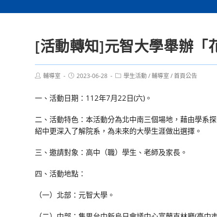
[活動轉知]元智大學舉辦「
Post
Post
Post
輔導室
2023-06-28
學生活動
/
輔導室
/
首頁公告
author:
published:
category:
一、活動日期：112年7月22日(六)。
二、活動特色：本活動分為北中南三個場地，藉由學系探
紹中更深入了解院系，為未來的大學生涯做出選擇。
三、邀請對象：高中（職）學生、老師及家長。
四、活動地點：
（一）北部：元智大學。
（二）中部：集思台中新烏日會議中心富蘭克林廳(臺中市烏