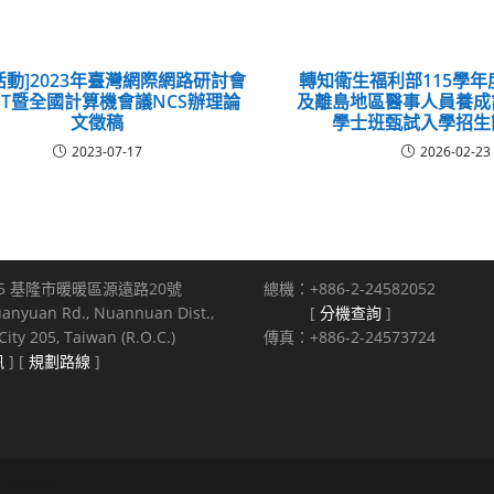
活動]2023年臺灣網際網路研討會
轉知衛生福利部115學
ET暨全國計算機會議NCS辦理論
及離島地區醫事人員養成
文徵稿
學士班甄試入學招生
2023-07-17
2026-02-23
5 基隆市暖暖區源遠路20號
總機：+886-2-24582052
uanyuan Rd., Nuannuan Dist.,
[
分機查詢
]
ity 205, Taiwan (R.O.C.)
傳真：+886-2-24573724
訊
] [
規劃路線
]
s reserved.