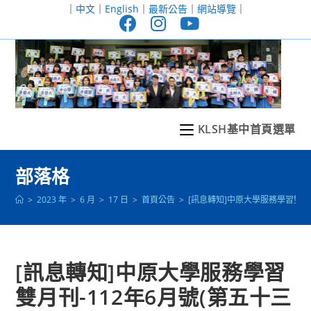
跳
｜
中文
｜
English
｜
最新公告
｜
網站導覽
｜
轉
至
主
要
內
容
KLSH基中首頁選單
部落格
>
2023 年
>
6 月
>
17 日
>
首頁公告
>
[訊息轉知]中原大學服務學習雙月刊
[訊息轉知]中原大學服務學習
雙月刊-112年6月號(第五十三