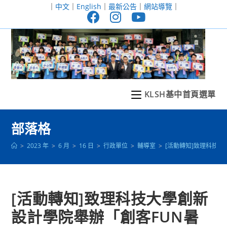
跳
｜
中文
｜
English
｜
最新公告
｜
網站導覽
｜
轉
至
主
要
內
容
KLSH基中首頁選單
部落格
>
2023 年
>
6 月
>
16 日
>
行政單位
>
輔導室
>
[活動轉知]致理科技
[活動轉知]致理科技大學創新
設計學院舉辦「創客FUN暑