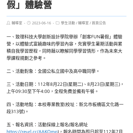
假」體驗營
Post
Post
Post
輔導室
2023-06-16
學生活動
/
輔導室
/
首頁公告
author:
published:
category:
一、致理科技大學創新設計學院舉辦「創客FUN暑假」體驗
營，以體驗式富饒趣味的學習內容，充實學生暑期活動與累
積自我學習歷程，同時藉以瞭解同學學習情形，作為未來大
學課程規劃之參考。
二、活動對象：全國公私立國中及高中職同學。
三、活動日期：112年8月22日(星期二)、8月23日(星期三)，
上午09:30至下午4:00，全程免費並備有午餐。
四、活動地點：本校專業教室(校址：新北市板橋區文化路一
段313號)。
五、報名資訊：活動採線上報名(報名網址
https://reurl.cc/AAKQmp
)，報名時間為即日起至112年7月