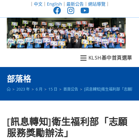
跳
｜
中文
｜
English
｜
最新公告
｜
網站導覽
｜
轉
至
主
要
內
容
KLSH基中首頁選單
部落格
>
2023 年
>
6 月
>
15 日
>
首頁公告
>
[訊息轉知]衛生福利部「志願服
[訊息轉知]衛生福利部「志願
服務獎勵辦法」