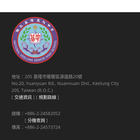
地址：205 基隆市暖暖區源遠路20號
No.20, Yuanyuan Rd., Nuannuan Dist., Keelung City
205, Taiwan (R.O.C.)
[
交通資訊
] [
規劃路線
]
總機：+886-2-24582052
[
分機查詢
]
傳真：+886-2-24573724