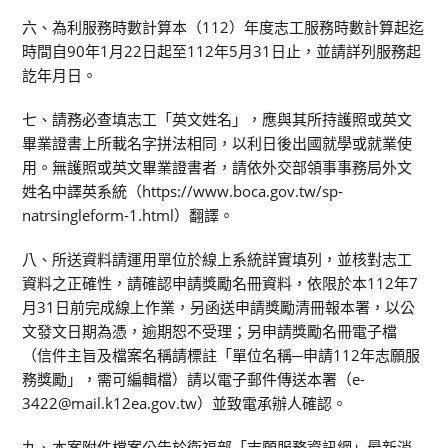
六、為利服務時數計算本（112）年度志工服務時數計算起迄
時間自90年1月22日起至112年5月31日止，並請詳列服務起
訖年月日。
七、請務必查填志工「英文姓名」，應與其所持護照或英文
畢業證書上所載名字拼法相同，以利日後出國就學或就業使
用。無護照或英文畢業證書者，請依外交部領事事務局外文
姓名中譯英系統（https://www.boca.gov.tw/sp-
natrsingleform-1.html）翻譯。
八、所送資料請運用單位於線上系統詳實填列，並核對志工
資料之正確性，請確認申請獎勵名冊資料，依限於本112年7
月31日前完成線上作業，另函送申請獎勵清冊報本署，以公
文發文日期為憑，逾期恕不受理；另申請獎勵名冊電子檔
（信件主旨及檔案名稱請標註「單位名稱─申請112年志願服
務獎勵」，需可編輯檔）請以電子郵件傳送本署（e-
3422@mail.k12ea.gov.tw）並致電承辦人確認。
九、本案附件檔案公告於衛福部「志願服務資訊網」最新消