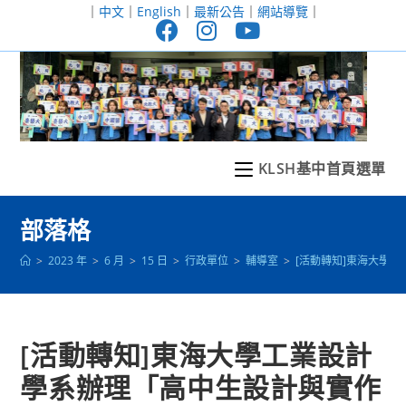
跳
｜
中文
｜
English
｜
最新公告
｜
網站導覽
｜
轉
至
主
要
內
容
KLSH基中首頁選單
部落格
>
2023 年
>
6 月
>
15 日
>
行政單位
>
輔導室
>
[活動轉知]東海大學
[活動轉知]東海大學工業設計
學系辦理「高中生設計與實作