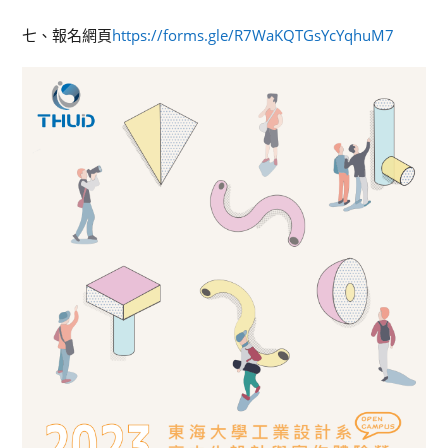
七、報名網頁
https://forms.gle/R7WaKQTGsYcYqhuM7