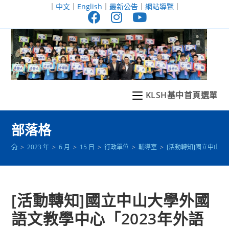
跳
｜
中文
｜
English
｜
最新公告
｜
網站導覽
｜
轉
至
主
要
內
容
KLSH基中首頁選單
部落格
>
2023 年
>
6 月
>
15 日
>
行政單位
>
輔導室
>
[活動轉知]國立中山大
[活動轉知]國立中山大學外國
語文教學中心「2023年外語