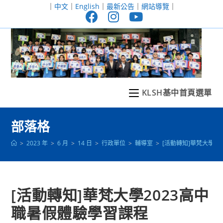
跳
｜
中文
｜
English
｜
最新公告
｜
網站導覽
｜
轉
至
主
要
內
容
KLSH基中首頁選單
部落格
>
2023 年
>
6 月
>
14 日
>
行政單位
>
輔導室
>
[活動轉知]華梵大學2
[活動轉知]華梵大學2023高中
職暑假體驗學習課程