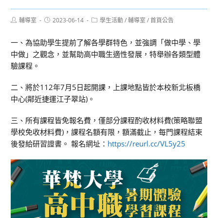
Post
Post
Post
輔導室
2023-06-14
學生活動
/
輔導室
/
首頁公告
author:
published:
category:
一、為協助學生提前了解各學群特色，並強調「做中學、學
中做」之觀念，並幫助高中職生適性發展，特舉辦各類型體
驗課程。
二、將於112年7月5日起開課，上課地點皆於本校新北板橋
中心(鄰近捷運江子翠站)。
三、所有課程皆免報名費，僅部分課程酌收材料費(策略聯盟
學校免收材料費)，課程名額有限，額滿截止，每門課程結束
後發給研習證書。 報名網址：
https://reurl.cc/VL5y25