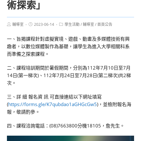
術探索」
Post
Post
Post
輔導室
2023-06-14
學生活動
/
輔導室
/
首頁公告
author:
published:
category:
一、旨揭課程針對虛擬實境、遊戲、動畫及多媒體技術有興
趣者，以數位媒體製作為基礎，讓學生為進入大學相關科系
而準備之探索課程。
二、課程培訓期間於暑假期間，分別為112年7月10日至7月
14日(第一梯次)、112年7月24日至7月28日(第二梯次)共2梯
次。
三、詳 細 報名資 訊 可直接連結以下網址填寫
(
https://forms.gle/K7qubdao1aGHGcGw5
)，並檢附報名海
報，敬請酌參。
四、課程洽詢電話：(08)7663800分機18105，詹先生。