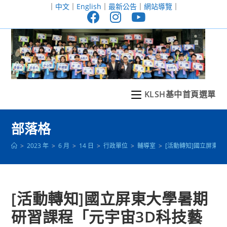
跳
｜
中文
｜
English
｜
最新公告
｜
網站導覽
｜
轉
至
主
要
內
容
KLSH基中首頁選單
部落格
>
2023 年
>
6 月
>
14 日
>
行政單位
>
輔導室
>
[活動轉知]國立屏東
[活動轉知]國立屏東大學暑期
研習課程「元宇宙3D科技藝