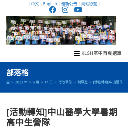
跳
｜
中文
｜
English
｜
最新公告
｜
網站導覽
｜
轉
至
主
要
內
容
KLSH基中首頁選單
部落格
>
2023 年
>
6 月
>
14 日
>
行政單位
>
輔導室
>
[活動轉知]中山醫學
[活動轉知]中山醫學大學暑期
高中生營隊