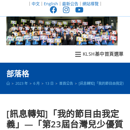
跳
｜
中文
｜
English
｜
最新公告
｜
網站導覽
｜
轉
至
主
要
內
容
KLSH基中首頁選單
部落格
>
2023 年
>
6 月
>
13 日
>
首頁公告
>
[訊息轉知]「我的節目由我定義
[訊息轉知]「我的節目由我定
義」—「第23屆台灣兒少優質