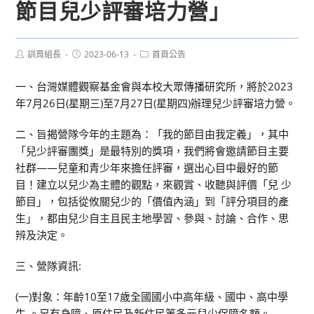
節目兒少評審培力營」
Post
Post
Post
訓育組長
2023-06-13
首頁公告
author:
published:
category:
一、台灣媒體觀察基金會與本校大眾傳播研究所，將於2023
年7月26日(星期三)至7月27日(星期四)辦理兒少評審培力營。
二、旨揭營隊今年的主題為：「我的節目由我定義」，其中
「兒少評審團獎」是最特別的獎項，我們將會邀請節目主要
社群——兒童和青少年來擔任評審，選出心目中最好的節
目！建立以兒少為主體的觀點，來觀賞、收聽與評價「兒 少
節目」，包括從攸關兒少的「價值內涵」到「評分項目的產
生」，都由兒少自主且民主地學習、參與、討論、合作、思
辨及決定。
三、營隊資訊:
(一)對象：年齡10至17歲全國國小中高年級、國中、高中學
生 。另有身障、原住民及新住民等多元兒少保障名額。