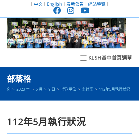
跳
｜
中文
｜
English
｜
最新公告
｜
網站導覽
｜
轉
至
主
要
內
容
KLSH基中首頁選單
部落格
>
2023 年
>
6 月
>
9 日
>
行政單位
>
主計室
>
112年5月執行狀況
112年5月執行狀況