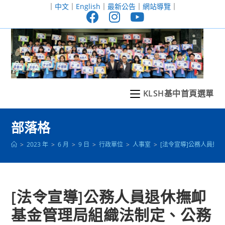
跳
｜
中文
｜
English
｜
最新公告
｜
網站導覽
｜
轉
至
主
要
內
容
KLSH基中首頁選單
部落格
>
2023 年
>
6 月
>
9 日
>
行政單位
>
人事室
>
[法令宣導]公務人員退休
[法令宣導]公務人員退休撫卹
基金管理局組織法制定、公務