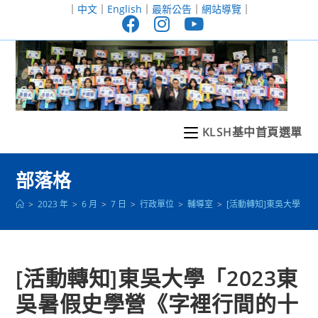
跳
｜
中文
｜
English
｜
最新公告
｜
網站導覽
｜
轉
至
主
要
內
容
KLSH基中首頁選單
部落格
>
2023 年
>
6 月
>
7 日
>
行政單位
>
輔導室
>
[活動轉知]東吳大學「
[活動轉知]東吳大學「2023東
吳暑假史學營《字裡行間的十