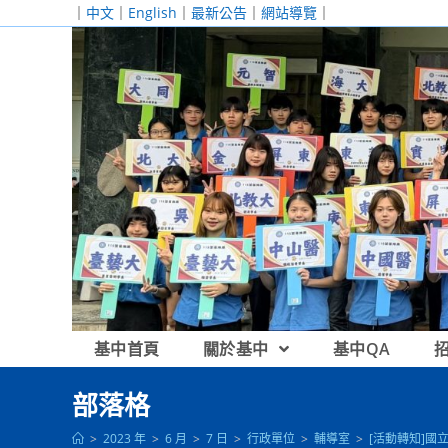
跳
｜
中文
｜
English
｜
最新公告
｜
網站導覽
｜
轉
至
主
要
內
容
基中首頁
關於基中
基中QA
部落格
>
2023 年
>
6 月
>
7 日
>
行政單位
>
輔導室
>
[活動轉知]國