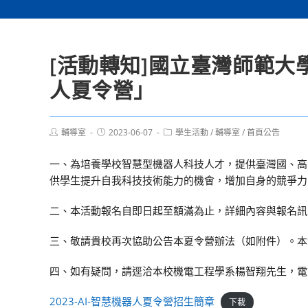
[活動轉知]國立臺灣師範大
人夏令營」
Post
Post
Post
輔導室
2023-06-07
學生活動
/
輔導室
/
首頁公告
author:
published:
category:
一、為培養學校智慧型機器人科技人才，提供臺灣國、高
供學生提升自我科技技術能力的機會，增加自身的競爭力
二、本活動報名自即日起至額滿為止，詳細內容與報名訊息，請連結
三、敬請貴校再次協助公告本夏令營辦法（如附件）。本
四、如有疑問，請逕洽本校機電工程學系楊智翔先生，電話：(02)7
2023-AI-智慧機器人夏令營招生簡章
下載