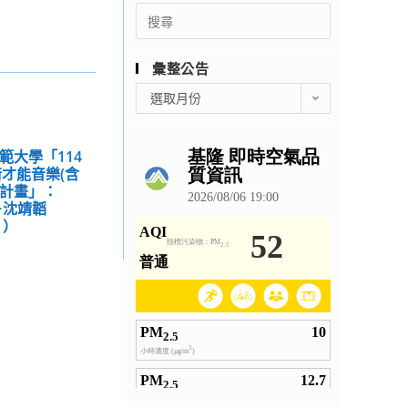
Search
for:
彙整公告
彙
選取月份
整
公
告
範大學「114
才能音樂(含
流計畫」：
列－沈靖韜
m ）