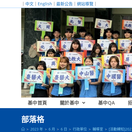
跳
｜
中文
｜
English
｜
最新公告
｜
網站導覽
｜
轉
至
主
要
內
容
基中首頁
關於基中
基中QA
部落格
>
2023 年
>
6 月
>
6 日
>
行政單位
>
輔導室
>
[活動轉知]2