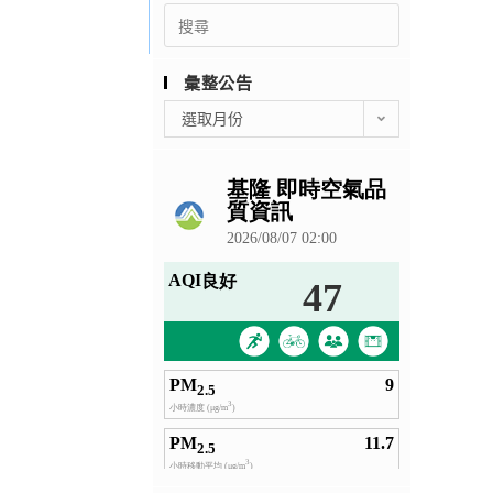
Search
for:
彙整公告
彙
選取月份
整
公
告