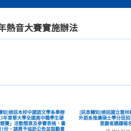
少年熱音大賽實施辦法
轉知]檢送本校中國語文學系舉辦
[訊息轉知]檢送國立雲
023年東華大學全國高中職學生硬
外語系推廣碩士學分班招
法競賽」活動簡章及參賽表格、書
意願者踴躍報
目1份，請惠予協助公告並鼓勵貴