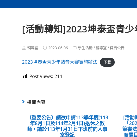
[活動轉知]2023坤泰盃青
Post
Post
Post
輔導室
2023-06-06
學生活動
/
輔導室
/
首頁公告
author:
published:
category:
2023坤泰盃青少年熱音大賽實施辦法
下載
Post Views:
211
相關內容
〔重要公告〕請欲申請113學年度(113
[活動
年8月1日及114年2月1日)退休之教
「2
師，請於113年1月31日下班前向人事
筆書
室登記
寫題