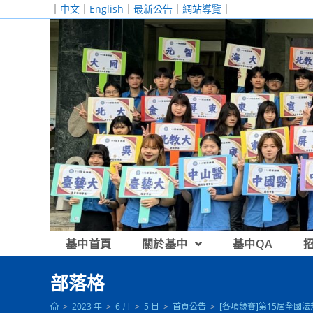
跳
｜
中文
｜
English
｜
最新公告
｜
網站導覽
｜
轉
至
主
要
內
容
基中首頁
關於基中
基中QA
部落格
>
2023 年
>
6 月
>
5 日
>
首頁公告
>
[各項競賽]第15屆全國