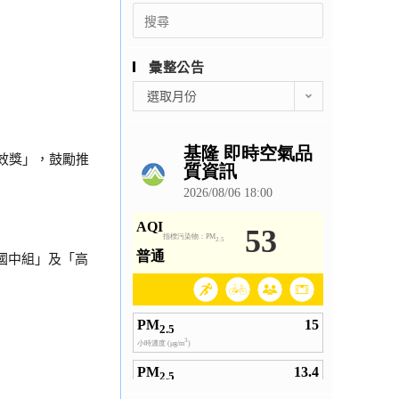
Search
for:
彙整公告
彙
選取月份
整
公
告
效獎」，鼓勵推
國中組」及「高
。