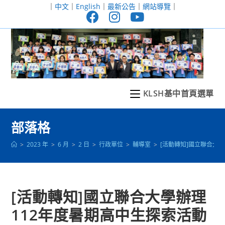
跳
｜
中文
｜
English
｜
最新公告
｜
網站導覽
｜
轉
至
主
要
內
容
KLSH基中首頁選單
部落格
>
2023 年
>
6 月
>
2 日
>
行政單位
>
輔導室
>
[活動轉知]國立聯合大
[活動轉知]國立聯合大學辦理
112年度暑期高中生探索活動