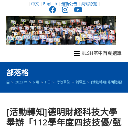
跳
｜
中文
｜
English
｜
最新公告
｜
網站導覽
｜
轉
至
主
要
內
容
KLSH基中首頁選單
部落格
>
2023 年
>
6 月
>
1 日
>
行政單位
>
輔導室
>
[活動轉知]德明財經科
[活動轉知]德明財經科技大學
舉辦「112學年度四技技優/甄