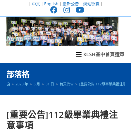
跳
｜
中文
｜
English
｜
最新公告
｜
網站導覽
｜
轉
至
主
要
內
容
KLSH基中首頁選單
部落格
>
2023 年
>
5 月
>
31 日
>
首頁公告
>
[重要公告]112級畢業典禮注意事
[重要公告]112級畢業典禮注
意事項