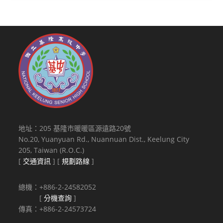
地址：205 基隆市暖暖區源遠路20號
No.20, Yuanyuan Rd., Nuannuan Dist., Keelung City
205, Taiwan (R.O.C.)
[
交通資訊
] [
規劃路線
]
總機：+886-2-24582052
[
分機查詢
]
傳真：+886-2-24573724