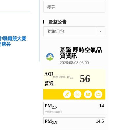
Search
for:
彙整公告
彙
選取月份
整
高中職電競大賽
公
鬥峽谷
告