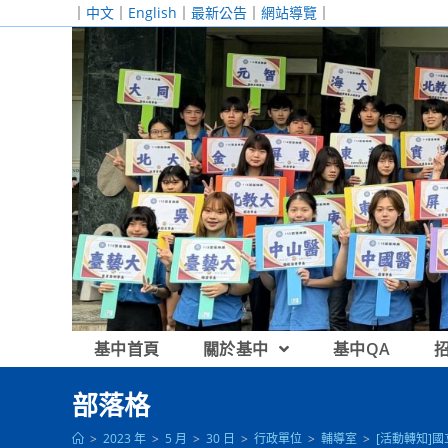
跳
｜
中文
｜
English
｜
最新公告
｜
網站導覽
｜
轉
至
主
要
內
容
基中首頁
關於基中
基中QA
部落格
>
2023 年
>
5 月
>
30 日
>
行政單位
>
輔導室
>
[活動轉知]