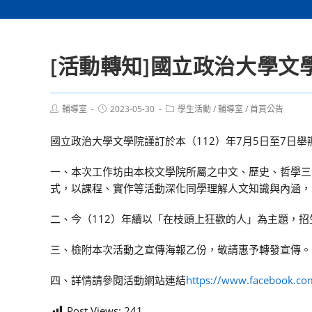
[活動轉知]國立政治大學
Post
Post
Post
輔導室
2023-05-30
學生活動
/
輔導室
/
首頁公告
author:
published:
category:
國立政治大學文學院謹訂於本（112）年7月5日至7日
一、本次工作坊由本校文學院所屬之中文、歷史、哲學三
式，以課程、實作等活動深化同學理解人文知識與內涵，
二、今（112）年續以「在枝頭上狂歡的人」為主題，招
三、檢附本次活動之宣傳海報乙份，敬請惠予轉發宣傳。
四、詳情請參閱活動網站連結
https://www.facebook.co
Post Views:
241