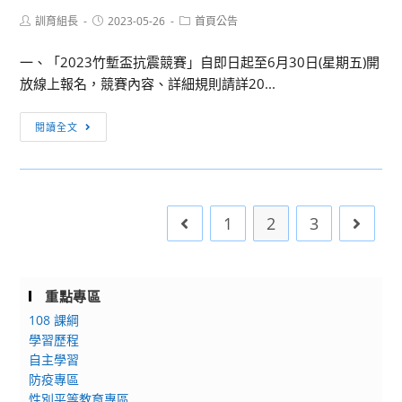
臺
職
覽
Post
Post
Post
訓育組長
灣
2023-05-26
首頁公告
生
author:
published:
category:
會
科
研
一、「2023竹塹盃抗震競賽」自即日起至6月30日(星期五)開
技
習
放線上報名，競賽內容、詳細規則請詳20...
大
營」
學
課
[各
閱讀全文
「AI
程
項
智
「AI
競
慧
程
賽]
創
式
陽
客
1
2
3
Go to the previous page
Go to 
開
明
營」
發
交
python
大
基
2023
重點專區
礎
竹
108 課綱
入
塹
學習歷程
門
盃
自主學習
班
防疫專區
抗
第
性別平等教育專區