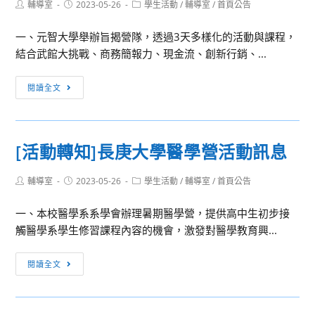
大
Post
Post
Post
輔導室
2023-05-26
學生活動
/
輔導室
/
首頁公告
系
author:
published:
category:
學
系
一、元智大學舉辦旨揭營隊，透過3天多樣化的活動與課程，
中
學
結合武館大挑戰、商務簡報力、現金流、創新行銷、...
國
會
文
辦
[活
學
閱讀全文
理
動
系
「2023
轉
「第
社
知]
二
發
[活動轉知]長庚大學醫學營活動訊息
元
十
營」
智
四
活
Post
Post
Post
輔導室
2023-05-26
學生活動
/
輔導室
/
首頁公告
大
屆
author:
published:
category:
動
學
全
一、本校醫學系系學會辦理暑期醫學營，提供高中生初步接
管
國
觸醫學系學生修習課程內容的機會，激發對醫學教育興...
理
高
學
中
[活
閱讀全文
院
生
動
舉
文
轉
辦
藝
知]