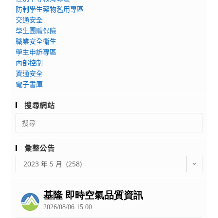
震
01
防制學生藥物濫用專區
競
交通安全
期」
賽
學生團體保險
及
職業安全衛生
「AI
學生申訴專區
程
內部控制
式
資通安全
開
電子書庫
發
進
搜尋網站
階
Search
班
for:
第
彙整公告
01
彙
期」
2023 年 5 月 (258)
整
公
告