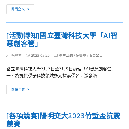
高
制
[活
級
閱讀全文
實
動
中
作
轉
等
工
知]
學
[活動轉知]國立臺灣科技大學「AI智
作
國
校
坊
慧創客營」
立
「技
勤
職
Post
Post
Post
輔導室
2023-05-26
益
學生活動
/
輔導室
/
首頁公告
Chain
author:
published:
category:
科
跳
國立臺灣科技大學7月7日至7月9日辦理「AI智慧創客營」
技
轉
一、為提供學子科技領域多元探索學習，激發潛...
大
未
學
來」
[活
閱讀全文
辦
升
動
理
學
轉
「112
及
知]
年
就
[各項競賽]陽明交大2023竹塹盃抗震
國
高
業
競賽
立
中
博