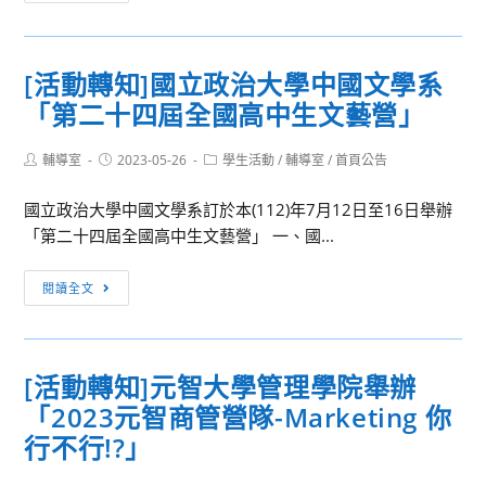
動
與
轉
校
知]
園
[活動轉知]國立政治大學中國文學系
國
介
「第二十四屆全國高中生文藝營」
立
紹
臺
暨
Post
Post
Post
輔導室
2023-05-26
北
學生活動
/
輔導室
/
首頁公告
宿
author:
published:
category:
教
舍
國立政治大學中國文學系訂於本(112)年7月12日至16日舉辦
育
巡
「第二十四屆全國高中生文藝營」 一、國...
大
禮」
學
活
[活
閱讀全文
社
動
動
會
轉
與
知]
區
[活動轉知]元智大學管理學院舉辦
國
域
「2023元智商管營隊-Marketing 你
立
發
政
行不行!?」
展
治
學