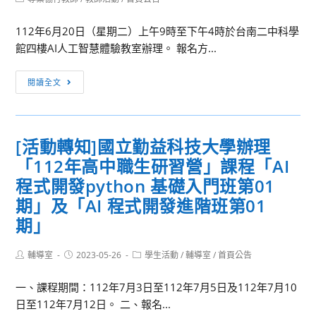
府
category:
教
112年6月20日（星期二）上午9時至下午4時於台南二中科學
育
館四樓AI人工智慧體驗教室辦理。 報名方...
局
與
[教
閱讀全文
台
師
積
研
電
習]AI
合
[活動轉知]國立勤益科技大學辦理
語
作
「112年高中職生研習營」課程「AI
音
辦
辨
程式開發python 基礎入門班第01
理
識
期」及「AI 程式開發進階班第01
新
運
期」
北
用
市
居
111
Post
Post
Post
輔導室
2023-05-26
學生活動
/
輔導室
/
首頁公告
家
author:
published:
category:
學
電
一、課程期間：112年7月3日至112年7月5日及112年7月10
年
器
日至112年7月12日。 二、報名...
度
控