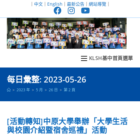
跳
｜
中文
｜
English
｜
最新公告
｜
網站導覽
｜
轉
至
主
要
內
容
KLSH基中首頁選單
每日彙整: 2023-05-26
>
2023 年
>
5 月
>
26 日
>
第 2 頁
[活動轉知]中原大學舉辦「大學生活
與校園介紹暨宿舍巡禮」活動