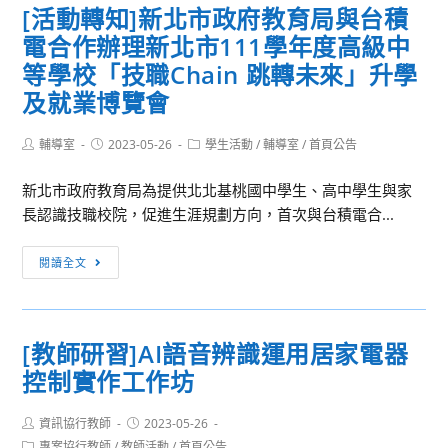
「2023
[活動轉知]新北市政府教育局與台積
營」
長
元
電合作辦理新北市111學年度高級中
庚
智
大
等學校「技職Chain 跳轉未來」升學
商
學
及就業博覽會
管
醫
營
學
Post
Post
Post
輔導室
2023-05-26
學生活動
/
輔導室
/
首頁公告
隊-
author:
published:
category:
營
Marketing
活
新北市政府教育局為提供北北基桃國中學生、高中學生與家
你
動
長認識技職校院，促進生涯規劃方向，首次與台積電合...
行
訊
不
[活
息
閱讀全文
行!?」
動
轉
知]
[教師研習]AI語音辨識運用居家電器
新
控制實作工作坊
北
市
Post
Post
資訊協行教師
政
2023-05-26
author:
published:
Post
專案協行教師
/
教師活動
/
首頁公告