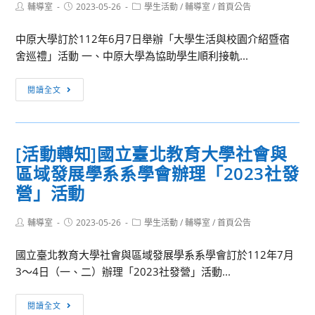
Post
Post
Post
輔導室
2023-05-26
學生活動
/
輔導室
/
首頁公告
author:
published:
category:
中原大學訂於112年6月7日舉辦「大學生活與校園介紹暨宿
舍巡禮」活動 一、中原大學為協助學生順利接軌...
[活
閱讀全文
動
轉
知]
[活動轉知]國立臺北教育大學社會與
中
區域發展學系系學會辦理「2023社發
原
大
營」活動
學
舉
Post
Post
Post
輔導室
2023-05-26
學生活動
/
輔導室
/
首頁公告
author:
published:
category:
辦
國立臺北教育大學社會與區域發展學系系學會訂於112年7月
「大
3～4日（一、二）辦理「2023社發營」活動...
學
生
[活
活
閱讀全文