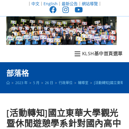
跳
｜
中文
｜
English
｜
最新公告
｜
網站導覽
｜
轉
至
主
要
內
容
KLSH基中首頁選單
部落格
>
2023 年
>
5 月
>
26 日
>
行政單位
>
輔導室
>
[活動轉知]國立東華
[活動轉知]國立東華大學觀光
暨休閒遊憩學系針對國內高中