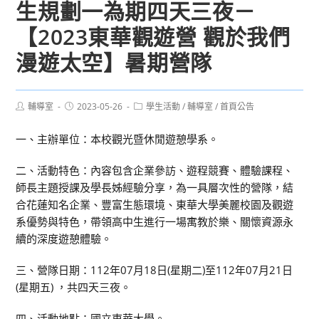
生規劃一為期四天三夜－
【2023東華觀遊營 觀於我們
漫遊太空】暑期營隊
Post
Post
Post
輔導室
2023-05-26
學生活動
/
輔導室
/
首頁公告
author:
published:
category:
一、主辦單位：本校觀光暨休閒遊憩學系。
二、活動特色：內容包含企業參訪、遊程競賽、體驗課程、
師長主題授課及學長姊經驗分享，為一具層次性的營隊，結
合花蓮知名企業、豐富生態環境、東華大學美麗校園及觀遊
系優勢與特色，帶領高中生進行一場寓教於樂、關懷資源永
續的深度遊憩體驗。
三、營隊日期：112年07月18日(星期二)至112年07月21日
(星期五) ，共四天三夜。
四、活動地點：國立東華大學。