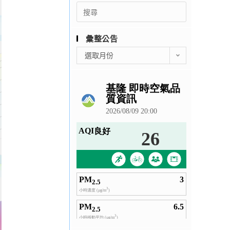
Search
for:
彙整公告
彙
選取月份
整
公
告