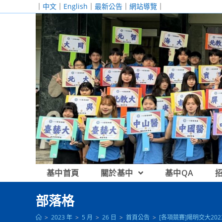
跳
｜
中文
｜
English
｜
最新公告
｜
網站導覽
｜
轉
至
主
要
內
容
基中首頁
關於基中
基中QA
部落格
>
2023 年
>
5 月
>
26 日
>
首頁公告
>
[各項競賽]陽明交大20