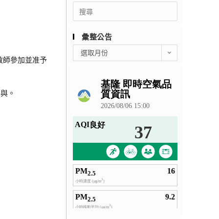
Search
for:
彙整公告
彙
選取月份
教師參加並准予
整
公
告
參與。