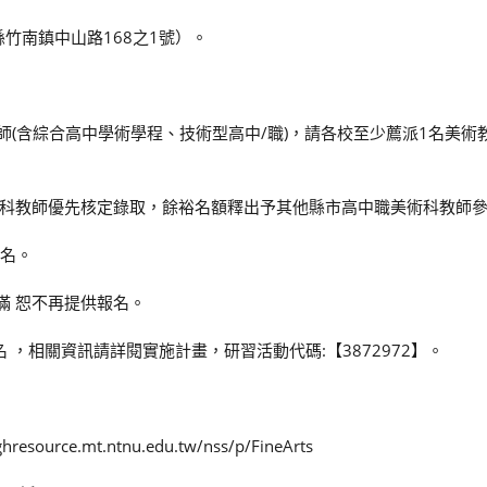
苗栗縣竹南鎮中山路168之1號）。
師(含綜合高中學術學程、技術型高中/職)，請各校至少薦派1名美術
科教師優先核定錄取，餘裕名額釋出予其他縣市高中職美術科教師
報名。
滿 恕不再提供報名。
 ，相關資訊請詳閱實施計畫，研習活動代碼:【3872972】。
e.mt.ntnu.edu.tw/nss/p/FineArts