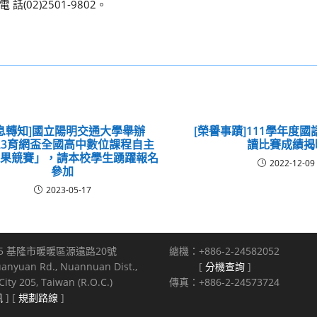
02)2501-9802。
訊息轉知]國立陽明交通大學舉辦
[榮譽事蹟]111學年度
023育網盃全國高中數位課程自主
讀比賽成績揭
成果競賽」，請本校學生踴躍報名
2022-12-09
參加
2023-05-17
5 基隆市暖暖區源遠路20號
總機：+886-2-24582052
uanyuan Rd., Nuannuan Dist.,
[
分機查詢
]
ity 205, Taiwan (R.O.C.)
傳真：+886-2-24573724
訊
] [
規劃路線
]