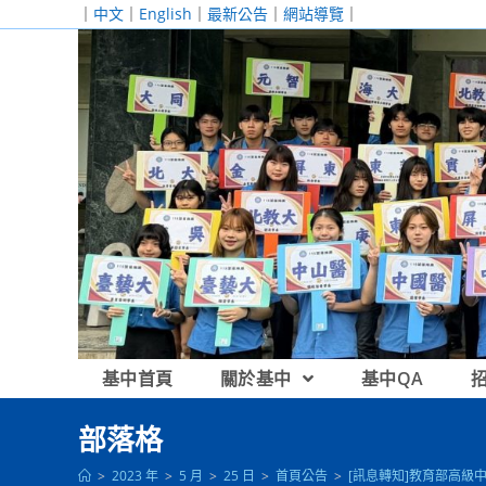
跳
｜
中文
｜
English
｜
最新公告
｜
網站導覽
｜
轉
至
主
要
內
容
基中首頁
關於基中
基中QA
部落格
>
2023 年
>
5 月
>
25 日
>
首頁公告
>
[訊息轉知]教育部高級