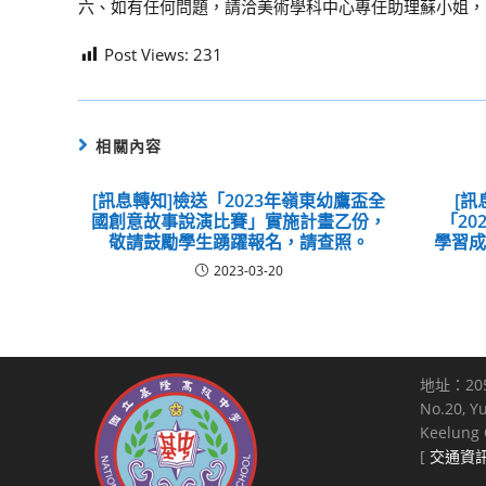
六、如有任何問題，請洽美術學科中心專任助理蘇小姐，電 話(
Post Views:
231
相關內容
[訊息轉知]檢送「2023年嶺東幼鷹盃全
[
國創意故事說演比賽」實施計畫乙份，
「2
敬請鼓勵學生踴躍報名，請查照。
學習
2023-03-20
地址：20
No.20, Y
Keelung C
[
交通資