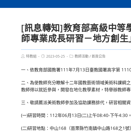
[訊息轉知]教育部高級中等
師專業成長研習－地方創生
Post
Post
Post
特教組
2023-05-25
教師活動
/
首頁公告
author:
published:
category:
一、依教育部國教署111年7月13日臺教國署高字第 1110
二、為使教師充分瞭解十二年國教藝術領域美術科課綱之
教師得以就近參與，開發在地化教學素材，特舉辦教師專
三、敬請薦派美術教師參加及協助課務排代，研習相關資
(一)研習時間：112年06月13日(二)上午08:40-下午4:30
(二)研習地點：中山168（苗栗縣竹南鎮中山路168之1號