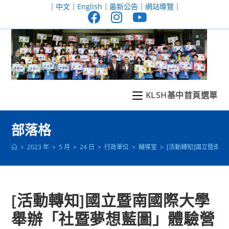
跳
｜
中文
｜
English
｜
最新公告
｜
網站導覽
｜
轉
至
主
要
內
容
KLSH基中首頁選單
部落格
>
2023 年
>
5 月
>
24 日
>
行政單位
>
輔導室
>
[活動轉知]國立暨南
[活動轉知]國立暨南國際大學
舉辦「社暨夢想藍圖」體驗營