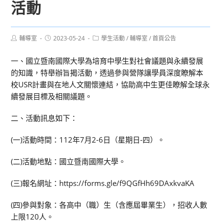
活動
Post
Post
Post
輔導室
2023-05-24
學生活動
/
輔導室
/
首頁公告
author:
published:
category:
一、國立暨南國際大學為培育中學生對社會議題與永續發展
的知識，特舉辦旨揭活動，透過參與營隊讓學員深度瞭解本
校USR計畫與在地人文關懷連結，協助高中生更佳瞭解全球永
續發展目標及相關議題。
二、活動訊息如下：
(一)活動時間：112年7月2-6日（星期日-四）。
(二)活動地點：國立暨南國際大學。
(三)報名網址：https://forms.gle/f9QGfHh69DAxkvaKA
(四)參與對象：各高中（職）生（含應屆畢業生），招收人數
上限120人。