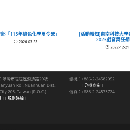
育部「115年綠色化學夏令營」
[活動轉知]東南科技大
2023戲音舞狂
2026-03-23
2022-12-21
5 基隆市暖暖區源遠路20號
總機：+886-2-24582052
uanyuan Rd., Nuannuan Dist.,
[
分機查詢
]
ity 205, Taiwan (R.O.C.)
傳真：+886-2-24573724
訊
] [
規劃路線
]
s reserved.