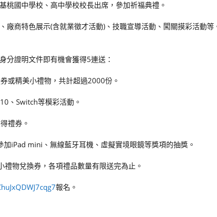
北基桃國中學校、高中學校校長出席，參加祈福典禮。
、廠商特色展示(含就業徵才活動)、技職宣導活動、闖關摸彩活動等
身分證明文件即有機會獲得5連送：
券或精美小禮物，共計超過2000份。
ad 10、Switch等模彩活動。
獎得禮券。
可參加iPad mini、無線藍牙耳機、虛擬實境眼鏡等獎項的抽獎。
美小禮物兌換券，各項禮品數量有限送完為止。
FAChuJxQDWJ7cqg7
報名。