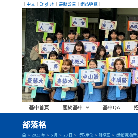
跳
｜
中文
｜
English
｜
最新公告
｜
網站導覽
｜
轉
至
主
要
內
容
基中首頁
關於基中
基中QA
部落格
>
2023 年
>
5 月
>
23 日
>
行政單位
>
輔導室
>
[活動轉知]