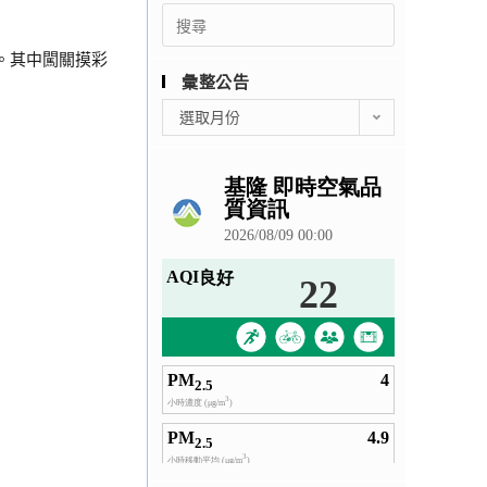
Search
for:
。其中闖關摸彩
彙整公告
彙
選取月份
整
公
告