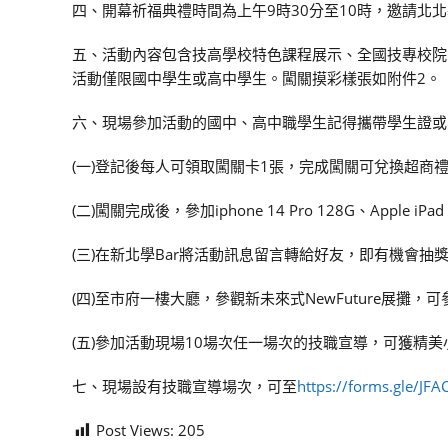
四、開幕祈福典禮時間為上午9時30分至10時，邀請北
五、活動內容包含技高學校特色課程展示、全國技專校院
活動僅限國中學生或高中學生。闖關摸彩樣張如附件2。
六、現場參加活動的國中、高中職學生記得攜帶學生證或
(一)登記後每人可領取闖關卡1張，完成闖關可兌換超商禮
(二)闖關完成後，參加iphone 14 Pro 128G、Apple iP
(三)在新北學Bar將活動訊息留言轉給好友，即有機會抽
(四)至市府一樓大廳，參觀新未來式NewFuture展攤，
(五)參加活動現場10場次任一場次的技職宣導，可獲精
七、現場設有技職宣導場次，可至
https://forms.gle/J
Post Views:
205