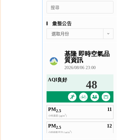
Search
for:
彙整公告
彙
選取月份
整
公
告