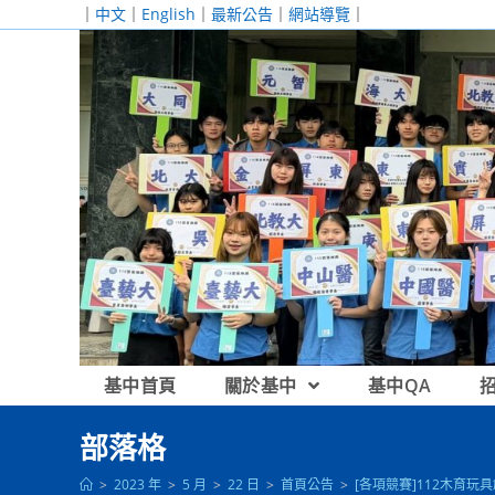
跳
｜
中文
｜
English
｜
最新公告
｜
網站導覽
｜
轉
至
主
要
內
容
基中首頁
關於基中
基中QA
部落格
>
2023 年
>
5 月
>
22 日
>
首頁公告
>
[各項競賽]112木育玩