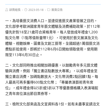
Post
Post
Post
訓育組長
2023-05-18
首頁公告
author:
published:
category:
一、為培養藝文消費人口，並達促進藝文產業發展之目的，
文化部參考歐洲國家青年藝文體驗及消費補助政策，於112年
優先針對18至21歲符合資格青年，每人發放成年禮金1,200
點文化幣（1點等值新臺幣1元），可使用於藝文展演及文化
體驗、視聽娛樂、圖書及文創工藝等，全國超過1萬個藝文消
費點折抵使用，即將於112年6月6日開始領取使用，使用期
限至113年6月30日止。
二、文化部同時推出相關加碼優惠，以鼓勵青年多元藝文體
驗與消費，例如「獨立書店點數放大專案」，以成年禮金至
獨立書店消費，加碼點數放大，文化幣消費2點回饋1點，每
人最高可再多獲得600點文化幣；「專屬表演藝術青年席
位」，成年禮金得以5折或5折以下等優惠價格購入表演場館
之青年席位演出節目票券等。
三、檢附文化部來函及文宣資料各1份，如有未盡事宜請洽文