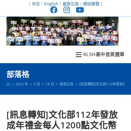
跳
｜
中文
｜
English
｜
最新公告
｜
網站導覽
｜
轉
至
主
要
內
容
KLSH基中首頁選單
部落格
>
2023 年
>
5 月
>
18 日
>
首頁公告
>
[訊息轉知]文化部112年發放成年
[訊息轉知]文化部112年發放
成年禮金每人1200點文化幣