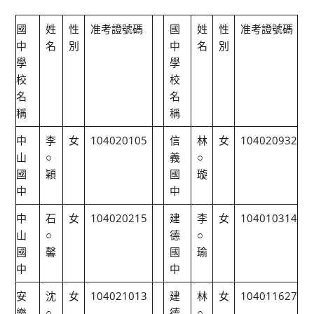
國
姓
性
准考證號碼
國
姓
性
准考證號碼
中
名
別
中
名
別
學
學
校
校
名
名
稱
稱
中
李
女
104020105
信
林
女
104020932
山
○
義
○
國
穎
國
璇
中
中
中
石
女
104020215
建
李
女
104010314
山
○
德
○
國
馨
國
瑜
中
中
安
沈
女
104021013
建
林
女
104011627
樂
○
德
○