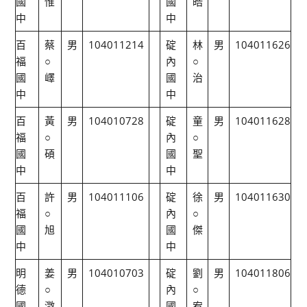
國
惟
國
皓
中
中
百
蔡
男
104011214
碇
林
男
104011626
福
○
內
○
國
嶧
國
治
中
中
百
黃
男
104010728
碇
童
男
104011628
福
○
內
○
國
碩
國
聖
中
中
百
許
男
104011106
碇
徐
男
104011630
福
○
內
○
國
旭
國
傑
中
中
明
姜
男
104010703
碇
劉
男
104011806
德
○
內
○
國
澂
國
宥