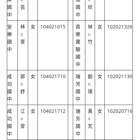
國
芸
國
欣
中
中
安
林
女
104021015
貢
林
女
102021326
樂
○
寮
○
國
萱
實
竹
中
驗
國
中
成
郭
女
104021710
瑞
劉
女
102021130
功
○
芳
○
國
妤
國
瑈
中
中
成
江
女
104021712
瑞
黃
女
102020716
功
○
芳
○
國
萱
國
竼
中
中