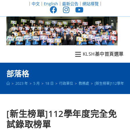
跳
｜
中文
｜
English
｜
最新公告
｜
網站導覽
｜
轉
至
主
要
內
容
KLSH基中首頁選單
部落格
>
2023 年
>
5 月
>
18 日
>
行政單位
>
教務處
>
[新生榜單]112學年
[新生榜單]112學年度完全免
試錄取榜單