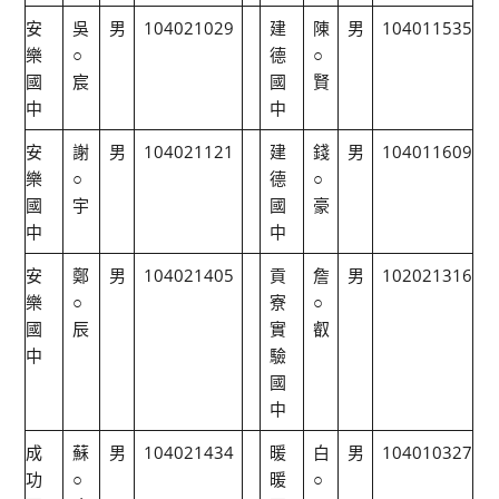
安
吳
男
104021029
建
陳
男
104011535
樂
○
德
○
國
宸
國
賢
中
中
安
謝
男
104021121
建
錢
男
104011609
樂
○
德
○
國
宇
國
豪
中
中
安
鄭
男
104021405
貢
詹
男
102021316
樂
○
寮
○
國
辰
實
叡
中
驗
國
中
成
蘇
男
104021434
暖
白
男
104010327
功
○
暖
○