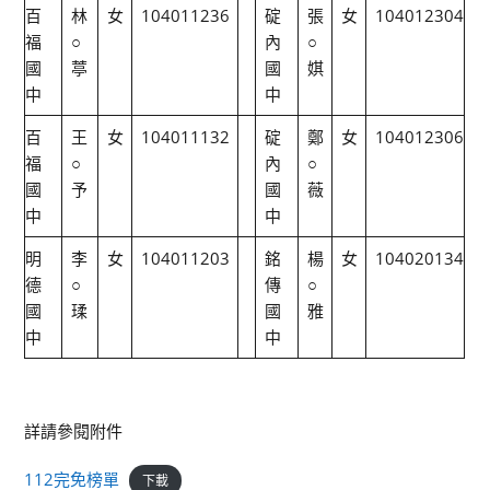
百
林
女
104011236
碇
張
女
104012304
福
○
內
○
國
葶
國
娸
中
中
百
王
女
104011132
碇
鄭
女
104012306
福
○
內
○
國
予
國
薇
中
中
明
李
女
104011203
銘
楊
女
104020134
德
○
傳
○
國
瑈
國
雅
中
中
詳請參閱附件
112完免榜單
下載