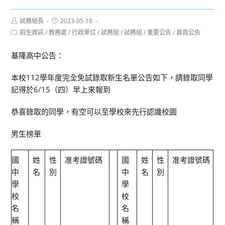
Post
Post
試務組長
2023-05-18
author:
published:
Post
招生資訊
/
教務處
/
行政單位
/
試務組
/
試務組
/
重要公告
/
首頁公告
category:
基隆高中公告：
本校112學年度完全免試錄取新生名單公告如下，請錄取同學
記得於6/15（四）早上來報到
恭喜錄取的同學，有空可以至學校來先行認識校園
男生榜單
國
姓
性
准考證號碼
國
姓
性
准考證號碼
中
名
別
中
名
別
學
學
校
校
名
名
稱
稱