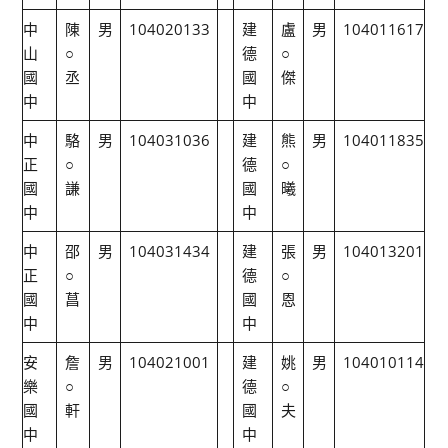
中
陳
男
104020133
建
盧
男
104011617
山
○
德
○
國
丞
國
傑
中
中
中
駱
男
104031036
建
熊
男
104011835
正
○
德
○
國
謙
國
曦
中
中
中
邵
男
104031434
建
張
男
104013201
正
○
德
○
國
菖
國
恩
中
中
安
詹
男
104021001
建
姚
男
104010114
樂
○
德
○
國
軒
國
夫
中
中