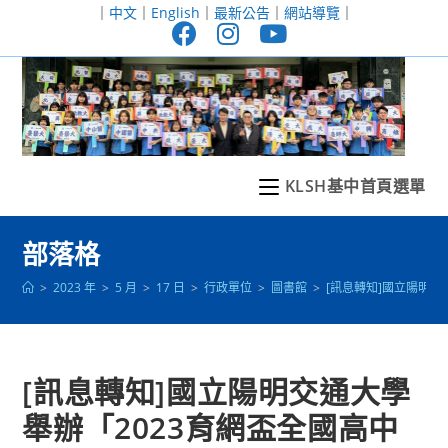
跳
｜
中文
｜
English
｜
最新公告
｜
網站導覽
｜
轉
至
主
要
內
容
KLSH基中首頁選單
部落格
>
2023 年
>
5 月
>
17 日
>
行政單位
>
圖書館
>
[訊息轉知]國立陽明
[訊息轉知]國立陽明交通大學
舉辦「2023育網盃全國高中