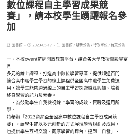
數位課程自主學習成果競
賽」，請本校學生踴躍報名參
加
Post
Post
Post
圖書館
2023-05-17
圖書館
/
最新公告
/
行政單位
/
首頁公告
author:
published:
category:
一、本校ewant育網開放教育平台，結合各大學教授開設豐富
且
多元的線上課程，打造高中數位學習專區，提供超過百門
適合高中職學生學習的線上課程供全國高中職學生免費選
用，讓學生能夠透過線上的自主學習探索職涯興趣、培養
終身學習的能力及素養。
二、為鼓勵學生自我檢視線上學習的成效、實踐及運用所
學，
特舉辦「2023育網盃全國高中數位課程自主學習成果競
賽」，讓學生能以多元創新的方式展現學習規劃及成果，
也提供學生互相交流、觀摩學習的舞台，達到「自發」、