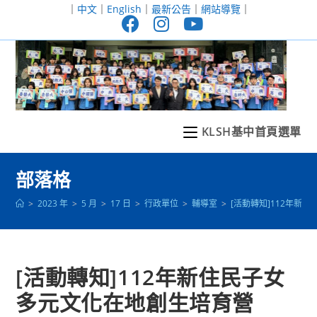
跳
｜
中文
｜
English
｜
最新公告
｜
網站導覽
｜
轉
至
主
要
內
容
KLSH基中首頁選單
部落格
>
2023 年
>
5 月
>
17 日
>
行政單位
>
輔導室
>
[活動轉知]112年新
[活動轉知]112年新住民子女
多元文化在地創生培育營