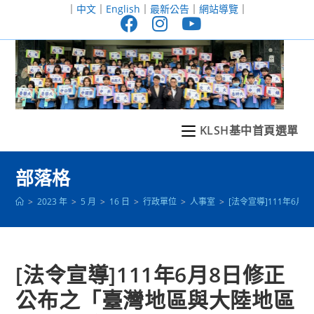
跳
｜
中文
｜
English
｜
最新公告
｜
網站導覽
｜
轉
至
主
要
內
容
KLSH基中首頁選單
部落格
>
2023 年
>
5 月
>
16 日
>
行政單位
>
人事室
>
[法令宣導]111年6
[法令宣導]111年6月8日修正
公布之「臺灣地區與大陸地區