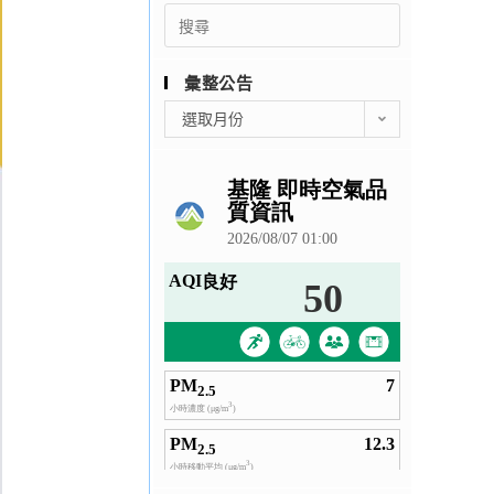
Search
for:
彙整公告
彙
選取月份
整
公
告