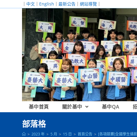
跳
｜
中文
｜
English
｜
最新公告
｜
網站導覽
｜
轉
至
主
要
內
容
基中首頁
關於基中
基中QA
部落格
>
2023 年
>
5 月
>
15 日
>
首頁公告
>
[各項競賽]全國學生攝