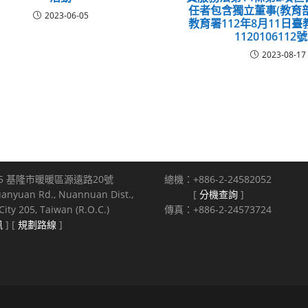
任者包含獨立董事(教育
2023-06-05
教育署112年8月11日
1120106112
2023-08-17
5 基隆市暖暖區源遠路20號
總機：+886-2-24582052
uanyuan Rd., Nuannuan Dist.,
[
分機查詢
]
ity 205, Taiwan (R.O.C.)
傳真：+886-2-24573724
訊
] [
規劃路線
]
s reserved.