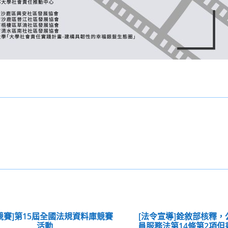
競賽]第15屆全國法規資料庫競賽
[法令宣導]銓敘部核釋
活動
員服務法第14條第2項