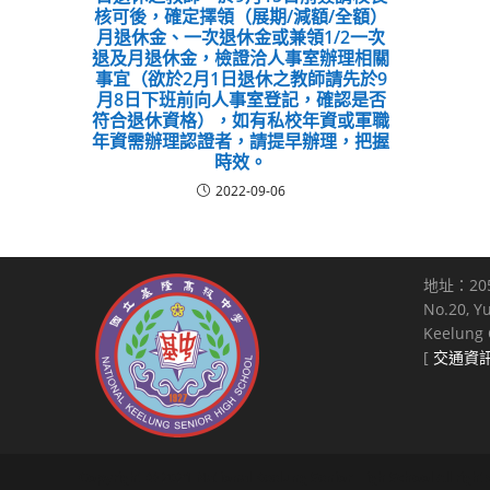
核可後，確定擇領（展期/減額/全額）
月退休金、一次退休金或兼領1/2一次
退及月退休金，檢證洽人事室辦理相關
事宜（欲於2月1日退休之教師請先於9
月8日下班前向人事室登記，確認是否
符合退休資格），如有私校年資或軍職
年資需辦理認證者，請提早辦理，把握
時效。
2022-09-06
地址：20
No.20, Y
Keelung C
[
交通資
Copyright © 2021 National Keelung Senior High School All right